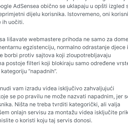
ogle AdSensea obično se uklapaju u opšti izgled s
rimjetni dijelu korisnika. Istovremeno, oni korisni
ih uočiti.
usa lišavate webmastere prihoda ne samo za dome
ementarnu egzistenciju, normalno odrastanje djece i
 borbi protiv sajtova koji zloupotrebljavaju
 postoje filteri koji blokiraju samo određene vrst
 kategoriju “napadnih”.
 nudi vam izradu videa isključivo zahvaljujući
oje se po pravilu ne može nazvati napadnim, jer s
ka. Ništa ne treba tvrditi kategorički, ali valja
šem onlajn servisu za montažu videa isključite pri
ite o koristi koju taj servis donosi.