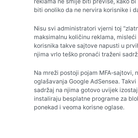
reklama ne smije biti previše, kako bi i
biti onoliko da ne nervira korisnike i 
Nisu svi administratori vjerni toj “zla
maksimalnu količinu reklama, misleći da
korisnika takve sajtove napusti u prv
njima vrlo teško pronaći traženi sadrž
Na mreži postoji pojam MFA‑sajtovi, 
oglašavanja Google AdSensea. Takvi sa
sadržaj na njima gotovo uvijek izostaj
instaliraju besplatne programe za blok
ponekad i veoma korisne oglase.