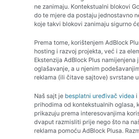
ne zanimaju. Kontekstualni blokovi Go
do te mjere da postaju jednostavno nep
koje takvi blokovi zanimaju sigurno će 
Prema tome, korištenjem AdBlock Pl
hosting i razvoj projekta, već i za el
Ekstenzija AdBlock Plus namijenjena je
oglašavanje, a u njenim podešavanjima
reklama (ili čitave sajtove) svrstane u
Naš sajt je
besplatni uređivač videa
i
prihodima od kontekstualnih oglasa, k
prikazuju prema interesovanjima korisni
dvaput razmisliti prije nego što na na
reklama pomoću AdBlock Plusa. Razmisl