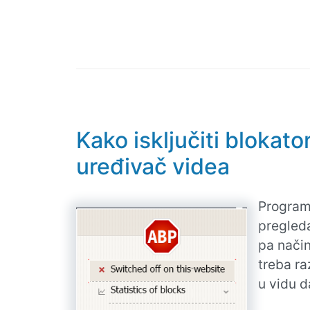
Kako isključiti blokat
uređivač videa
Program
pregleda
pa način
treba ra
u vidu d