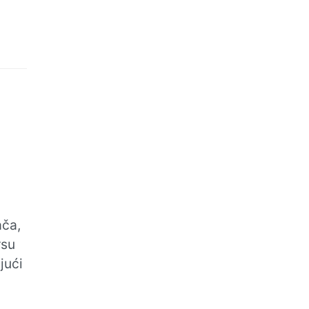
ača,
rsu
jući