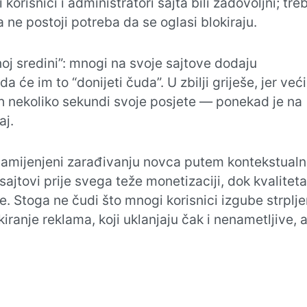
 korisnici i administratori sajta bili zadovoljni; tre
da ne postoji potreba da se oglasi blokiraju.
tnoj sredini”: mnogi na svoje sajtove dodaju
 će im to “donijeti čuda”. U zbilji griješe, jer već
ih nekoliko sekundi svoje posjete — ponekad je na
aj.
namijenjeni zarađivanju novca putem kontekstual
jtovi prije svega teže monetizaciji, dok kvalitet
e. Stoga ne čudi što mnogi korisnici izgube strpljen
iranje reklama, koji uklanjaju čak i nenametljive, 