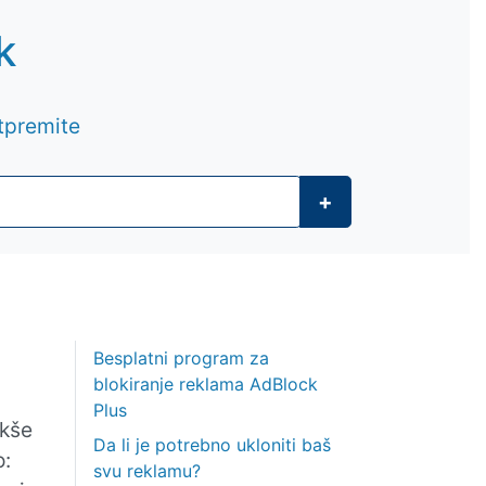
k
tpremite
+
Besplatni program za
blokiranje reklama AdBlock
Plus
akše
Da li je potrebno ukloniti baš
o:
svu reklamu?