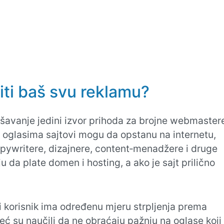
niti baš svu reklamu?
lašavanje jedini izvor prihoda za brojne webmaste
i oglasima sajtovi mogu da opstanu na internetu,
copywritere, dizajnere, content‑menadžere i druge
 da plate domen i hosting, a ako je sajt prilično
i korisnik ima određenu mjeru strpljenja prema
eć su naučili da ne obraćaju pažnju na oglase koji 