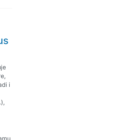
us
uje
e,
di i
),
ramu