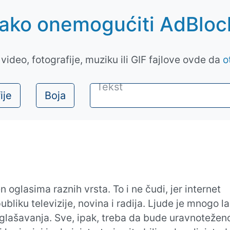
ako onemogućiti AdBloc
video, fotografije, muziku ili GIF fajlove ovde da
o
ije
Boja
oglasima raznih vrsta. To i ne čudi, jer internet
liku televizije, novina i radija. Ljude je mnogo l
t oglašavanja. Sve, ipak, treba da bude uravnotežen