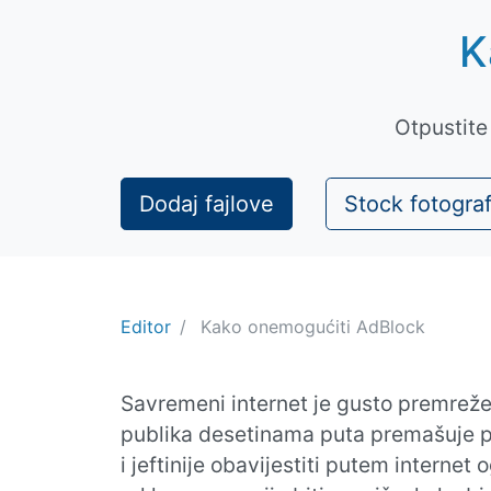
K
Otpustite 
Dodaj fajlove
Stock fotograf
Editor
Kako onemogućiti AdBlock
Savremeni internet je gusto premrežen 
publika desetinama puta premašuje pub
i jeftinije obavijestiti putem interne