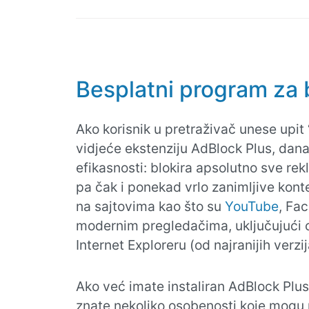
Besplatni program za 
Ako korisnik u pretraživač unese upit
vidjeće ekstenziju AdBlock Plus, dana
efikasnosti: blokira apsolutno sve re
pa čak i ponekad vrlo zanimljive kon
na sajtovima kao što su
YouTube
, Fa
modernim pregledačima, uključujući 
Internet Exploreru (od najranijih verzij
Ako već imate instaliran AdBlock Plus 
znate nekoliko osobenosti koje mogu