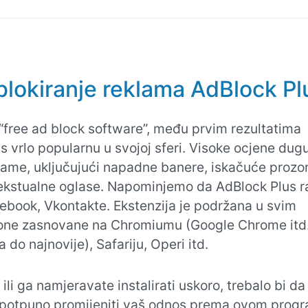
blokiranje reklama AdBlock Pl
 “free ad block software”, među prvim rezultatima
s vrlo popularnu u svojoj sferi. Visoke ocjene dug
klame, uključujući napadne banere, iskačuće prozor
tekstualne oglase. Napominjemo da AdBlock Plus ra
cebook, Vkontakte. Ekstenzija je podržana u svim
one zasnovane na Chromiumu (Google Chrome itd.
a do najnovije), Safariju, Operi itd.
ili ga namjeravate instalirati uskoro, trebalo bi da
 potpuno promijeniti vaš odnos prema ovom prog