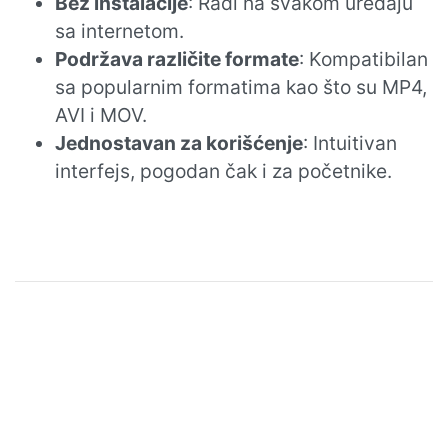
Bez instalacije
: Radi na svakom uređaju
sa internetom.
Podržava različite formate
: Kompatibilan
sa popularnim formatima kao što su MP4,
AVI i MOV.
Jednostavan za korišćenje
: Intuitivan
interfejs, pogodan čak i za početnike.