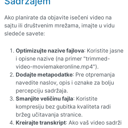
Sadržajem
Ako planirate da objavite isečeni video na
sajtu ili društvenim mrežama, imajte u vidu
sledeće savete:
Optimizujte nazive fajlova
: Koristite jasne
i opisne nazive (na primer "trimmed-
video-moviemakeronline.mp4").
Dodajte metapodatke
: Pre otpremanja
navedite naslov, opis i oznake za bolju
percepciju sadržaja.
Smanjite veličinu fajla
: Koristite
kompresiju bez gubitka kvaliteta radi
bržeg učitavanja stranice.
Kreirajte transkript
: Ako vaš video sadrži