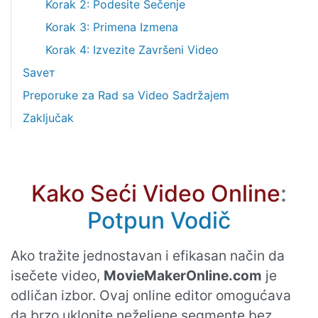
Korak 2: Podesite Sečenje
Korak 3: Primena Izmena
Korak 4: Izvezite Završeni Video
Savет
Preporuke za Rad sa Video Sadržajem
Zaključak
Kako Seći Video Online
:
Potpun Vodič
Ako tražite jednostavan i efikasan način da
isečete video,
MovieMakerOnline.com
je
odličan izbor. Ovaj online editor omogućava
da brzo uklonite neželjene segmente bez