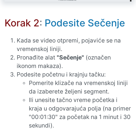
Korak 2
:
Podesite Sečenje
Kada se video otpremi, pojaviće se na
vremenskoj liniji.
Pronađite alat
"Sečenje"
(označen
ikonom makaza).
Podesite početnu i krajnju tačku:
Pomerite klizače na vremenskoj liniji
da izaberete željeni segment.
Ili unesite tačno vreme početka i
kraja u odgovarajuća polja (na primer
"00:01:30" za početak na 1 minut i 30
sekundi).