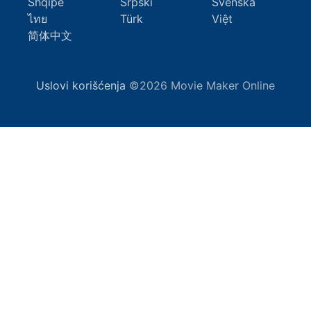
Shqipe
Srpski
Svenska
ไทย
Türk
Việt
简体中文
Uslovi korišćenja
©2026 Movie Maker Online