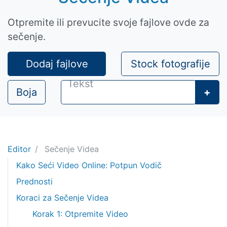
Otpremite ili prevucite svoje fajlove ovde za
sečenje.
Dodaj fajlove
Stock fotografije
Boja
+
Editor
Sečenje Videа
Kako Seći Video Online: Potpun Vodič
Prednosti
Koraci za Sečenje Videа
Korak 1: Otpremite Video