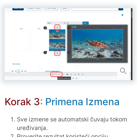
Korak 3
:
Primena Izmena
Sve izmene se automatski čuvaju tokom
uređivanja.
Proverite rezultat koristeći opciju