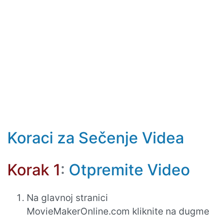
Koraci za Sečenje Videа
Korak 1
:
Otpremite Video
Na glavnoj stranici
MovieMakerOnline.com kliknite na dugme