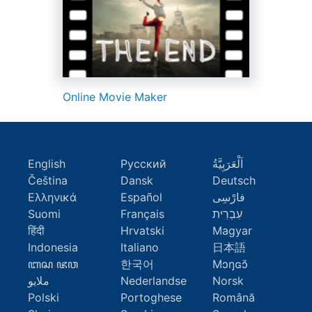
Online Movie Maker
English
Русский
اَلْعَرَبِيَّةُ
Čeština
Dansk
Deutsch
Ελληνικά
Español
فارْسِى
Suomi
Français
עִבְרִית
हिंदी
Hrvatski
Magyar
Indonesia
Italiano
日本語
ꦧꦱ ꦗꦮ
한국어
Mɔŋɢɔ̆
ملايو
Nederlandse
Norsk
Polski
Portoghese
Română