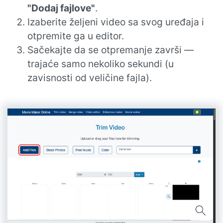
"Dodaj fajlove"
.
Izaberite željeni video sa svog uređaja i
otpremite ga u editor.
Sačekajte da se otpremanje završi —
trajaće samo nekoliko sekundi (u
zavisnosti od veličine fajla).