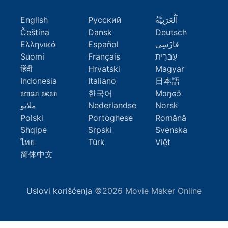
English
Русский
اَلْعَرَبِيَّةُ
Čeština
Dansk
Deutsch
Ελληνικά
Español
فارْسِى
Suomi
Français
עִבְרִית
हिंदी
Hrvatski
Magyar
Indonesia
Italiano
日本語
ꦧꦱ ꦗꦮ
한국어
Mɔŋɢɔ̆
ملايو
Nederlandse
Norsk
Polski
Portoghese
Română
Shqipe
Srpski
Svenska
ไทย
Türk
Việt
简体中文
Uslovi korišćenja
©2026 Movie Maker Online