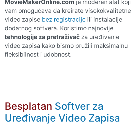
MovieMakerOnline.com
je moderan alat koji
vam omogućava da kreirate visokokvalitetne
video zapise
bez registracije
ili instalacije
dodatnog softvera. Koristimo najnovije
tehnologije za pretraživač
za uređivanje
video zapisa kako bismo pružili maksimalnu
fleksibilnost i udobnost.
Besplatan
Softver za
Uređivanje Video Zapisa