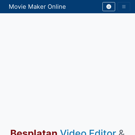
Movie Maker Online
Besplatan
Video Editor
&